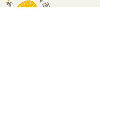
​住所：
​〒189-0013
​東京都東村山市栄町2-25-2 エーデルハイム202
​（栄町2丁目セブンイレブン2階）
​お問い合わせ：
Mail
hello@oxala-hoikuen.com
Tel
042
-313-0523
定員：19名
0歳児（6ヶ月〜）：3名、1歳児：8名、2歳児：8名
開園時間：
​7:00-19:00（月〜金曜日）
​7:00-18:00（土曜日）
休園日：
）
日曜日・祝日・年末年始（12月29日〜1月3日
重要事項の説明：
令和8年4月1日 改訂版