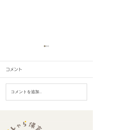
コメント
コメントを追加…
地域連携 未来のストリ
地域連携 町会
ートデザインワークショ
でヨーヨー釣り
ップに参加しました
ました！