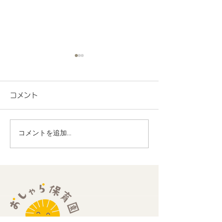
コメント
コメントを追加…
地域連携 町会の盆踊り
R8.7月度 と
でヨーヨー釣りを担当し
くわくプログラ
ました！
歳児