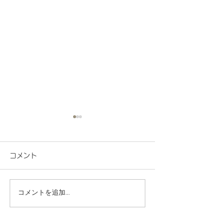
コメント
コメントを追加…
地域連携 町会の盆踊り
R8.7月度 と
でヨーヨー釣りを担当し
くわくプログラ