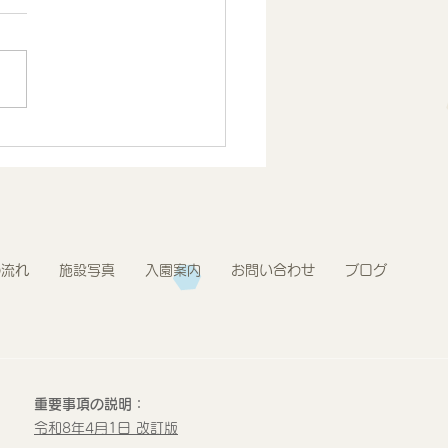
.7月度 とうきょうすく
プログラム報告 2歳児
の流れ
施設写真
入園案内
お問い合わせ
ブログ
重要事項の説明：
令和8年4月1日 改訂版