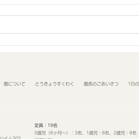
地域連携 町会の盆踊りでヨ
R8
ーヨー釣りを担当しました！
わく
園について
とうきょうすくわく
園長のごあいさつ
1日
定員：19名
0歳児（6ヶ月〜）：3名、1歳児：8名、2歳児：8名
ハイム202