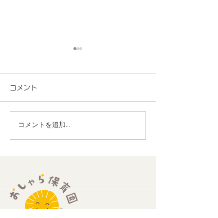
コメント
コメントを追加…
地域連携 町会の盆踊り
R8.7月度 と
でヨーヨー釣りを担当し
くわくプログラ
ました！
歳児