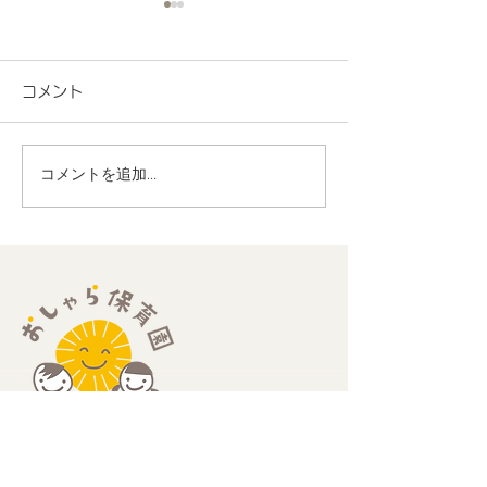
コメント
コメントを追加…
地域連携 町会の盆踊り
R8.7月度 と
でヨーヨー釣りを担当し
くわくプログラ
ました！
歳児
​住所：
​〒189-0013
​東京都東村山市栄町2-25-2 エーデルハイム202