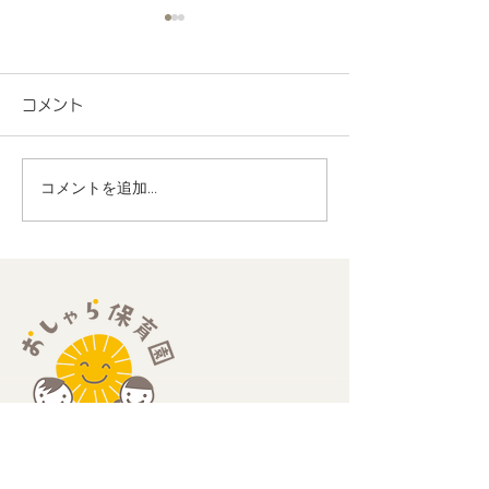
コメント
コメントを追加…
地域連携 町会の盆踊り
R8.7月度 と
でヨーヨー釣りを担当し
くわくプログラ
ました！
歳児
​住所：
​〒189-0013