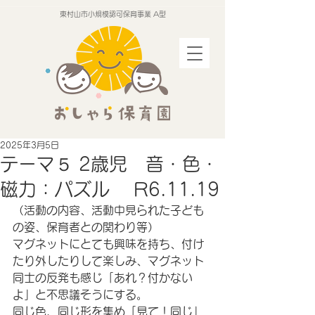
東村山市小規模認可保育事業 A型
2025年3月5日
テーマ５ 2歳児 音・色・
磁力：パズル R6.11.19
（活動の内容、活動中見られた子ども
の姿、保育者との関わり等）
マグネットにとても興味を持ち、付け
たり外したりして楽しみ、マグネット
同士の反発も感じ「あれ？付かない
よ」と不思議そうにする。
同じ色、同じ形を集め「見て！同じ」