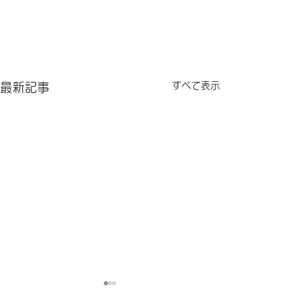
すべて表示
最新記事
テーマ５：2歳