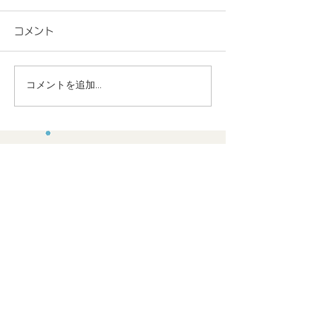
色・磁力：パズ
コメント
＜テーマの設定理
規模保育園で少人
割合が高いといっ
コメントを追加…
テーマ５ 2歳児 音・
みを活かし、子ど
い子どものやりた
色・磁力：パズル
キャッチしやすく
R7.1.28
すい。 ・木のぬ
地良い音を感じる
の安定を図ること
ら。...
​住所：
​〒189-0013
​東京都東村山市栄町2-25-2 エーデルハイム202
​（栄町2丁目セブンイレブン2階）
​お問い合わせ：