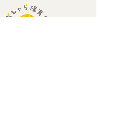
​住所：
​〒189-0013
​東京都東村山市栄町2-25-2 エーデルハイム202
​（栄町2丁目セブンイレブン2階）
​お問い合わせ：
Mail
hello@oxala-hoikuen.com
Tel
042
-313-0523
定員：19名
0歳児（6ヶ月〜）：3名、1歳児：8名、2歳児：8名
開園時間：
​7:00-19:00（月〜金曜日）
​7:00-18:00（土曜日）
休園日：
）
日曜日・祝日・年末年始（12月29日〜1月3日