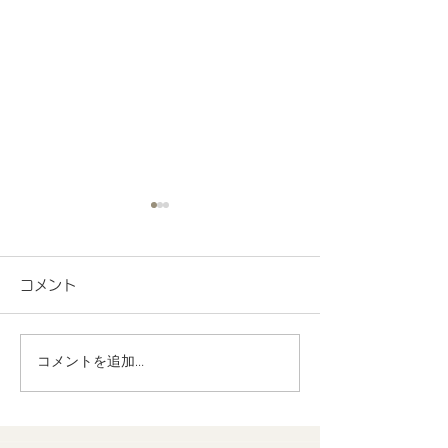
コメント
コメントを追加…
地域連携 町会の盆踊り
R8.7月度 と
でヨーヨー釣りを担当し
くわくプログラ
ました！
歳児