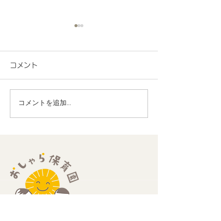
コメント
コメントを追加…
地域連携 町会の盆踊り
R8.7月度 と
でヨーヨー釣りを担当し
くわくプログラ
ました！
歳児