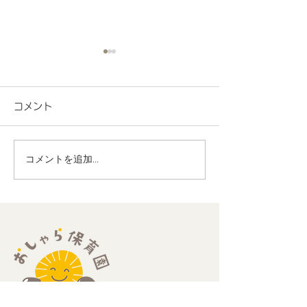
コメント
コメントを追加…
地域連携 町会の盆踊り
R8.7月度 と
でヨーヨー釣りを担当し
くわくプログラ
ました！
歳児