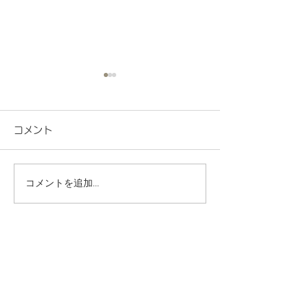
コメント
コメントを追加…
地域連携 町会の盆踊り
R8.7月度 と
でヨーヨー釣りを担当し
くわくプログラ
ました！
歳児