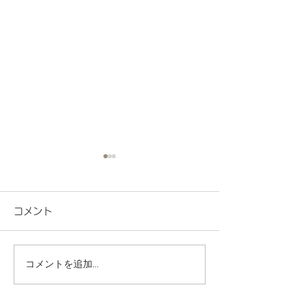
コメント
コメントを追加…
地域連携 町会の盆踊り
R8.7月度 と
でヨーヨー釣りを担当し
くわくプログラ