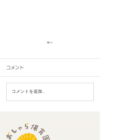
コメント
コメントを追加…
地域連携 町会の盆踊り
R8.7月度 と
でヨーヨー釣りを担当し
くわくプログラ
ました！
歳児