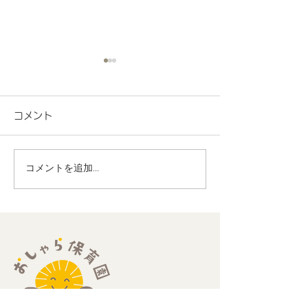
コメント
コメントを追加…
地域連携 町会の盆踊り
R8.7月度 と
でヨーヨー釣りを担当し
くわくプログラ
ました！
歳児