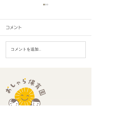
コメント
コメントを追加…
地域連携 町会の盆踊り
R8.7月度 と
でヨーヨー釣りを担当し
くわくプログラ
ました！
歳児
​住所：
​〒189-0013