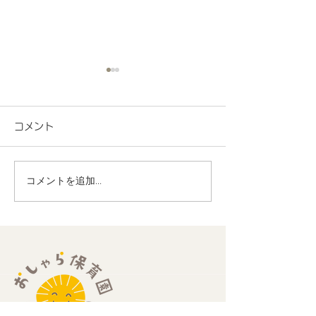
コメント
コメントを追加…
地域連携 町会の盆踊り
R8.7月度 と
でヨーヨー釣りを担当し
くわくプログラ
ました！
歳児