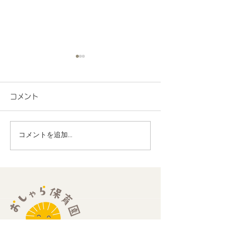
コメント
コメントを追加…
地域連携 町会の盆踊り
R8.7月度 と
でヨーヨー釣りを担当し
くわくプログラ
ました！
歳児