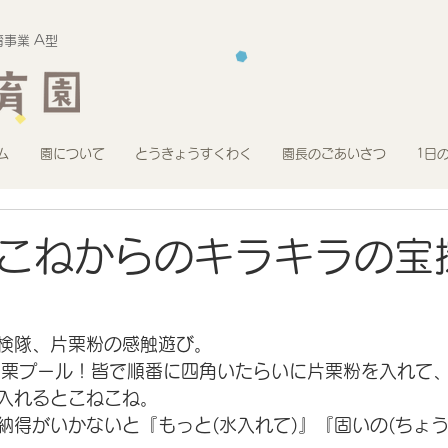
事業 A型
ム
園について
とうきょうすくわく
園長のごあいさつ
1日
こねからのキラキラの宝
検隊、片栗粉の感触遊び。
片栗プール！皆で順番に四角いたらいに片栗粉を入れて
入れるとこねこね。
納得がいかないと『もっと(水入れて)』『固いの(ちょう