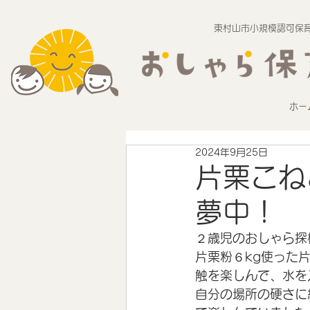
東村山市小規模認可保育
ホー
2024年9月25日
片栗こね
夢中！
２歳児のおしゃら探
片栗粉６kg使った
触を楽しんで、水を
自分の場所の硬さに