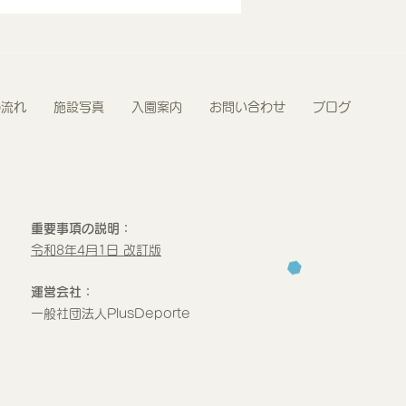
プログラム報告 2歳児
の流れ
施設写真
入園案内
お問い合わせ
ブログ
重要事項の説明：
令和8年4月1日 改訂版
運営会社：
​一般社団法人PlusDeporte