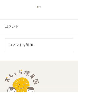
コメント
コメントを追加…
地域連携 町会の盆踊り
R8.7月度 と
でヨーヨー釣りを担当し
くわくプログラ
ました！
歳児
​住所：
​〒189-0013