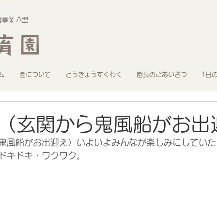
事業 A型
ム
園について
とうきょうすくわく
園長のごあいさつ
1日
（玄関から鬼風船がお出
鬼風船がお出迎え）いよいよみんなが楽しみにしていた
ドキドキ・ワクワク。