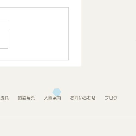
.7月度 とうきょうすく
プログラム報告 2歳児
の流れ
施設写真
入園案内
お問い合わせ
ブログ