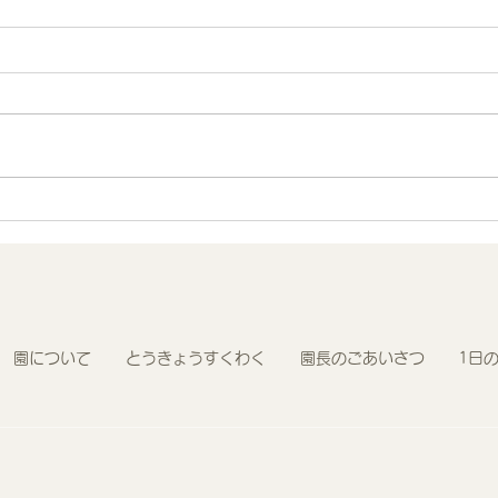
地域連携 町会の盆踊りでヨ
R8
ーヨー釣りを担当しました！
わく
園について
とうきょうすくわく
園長のごあいさつ
1日