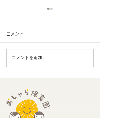
コメント
コメントを追加…
地域連携 町会の盆踊り
R8.7月度 と
でヨーヨー釣りを担当し
くわくプログラ
ました！
歳児
​住所：
​〒189-0013