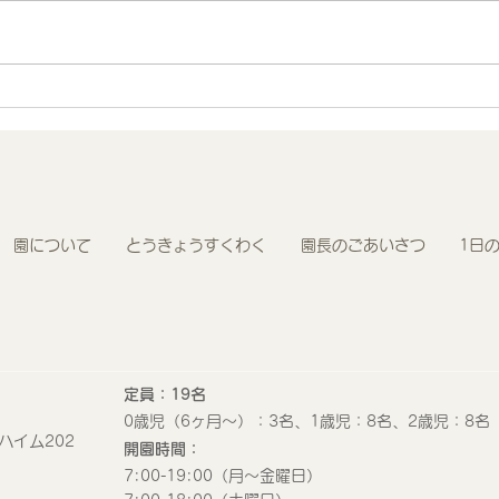
地域連携 町会の盆踊りでヨ
R8
ーヨー釣りを担当しました！
わく
園について
とうきょうすくわく
園長のごあいさつ
1日
定員：19名
0歳児（6ヶ月〜）：3名、1歳児：8名、2歳児：8名
ハイム202
開園時間：
​7:00-19:00（月〜金曜日）