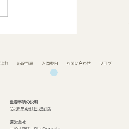
.7月度 とうきょうすく
プログラム報告 2歳児
の流れ
施設写真
入園案内
お問い合わせ
ブログ
重要事項の説明：
令和8年4月1日 改訂版
運営会社：
​一般社団法人PlusDeporte