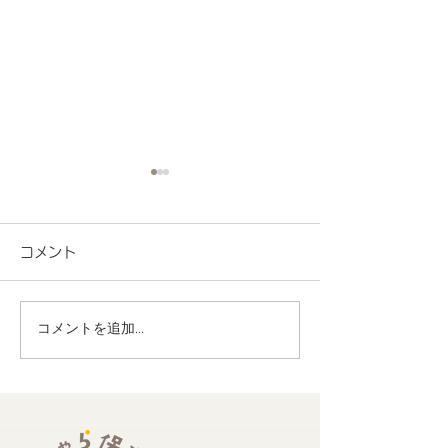
コメント
コメントを追加…
地域連携 未来のストリ
地域連携 町会
ートデザインワークショ
でヨーヨー釣り
ップに参加しました
ました！