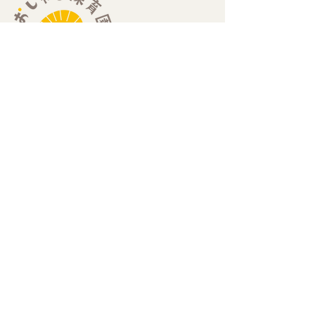
​住所：
​〒189-0013
​東京都東村山市栄町2-25-2 エーデルハイム202
​（栄町2丁目セブンイレブン2階）
​お問い合わせ：
Mail
hello@oxala-hoikuen.com
Tel
042
-313-0523
定員：19名
0歳児（6ヶ月〜）：3名、1歳児：8名、2歳児：8名
開園時間：
​7:00-19:00（月〜金曜日）
​7:00-18:00（土曜日）
休園日：
）
日曜日・祝日・年末年始（12月29日〜1月3日
重要事項の説明：
令和8年4月1日 改訂版