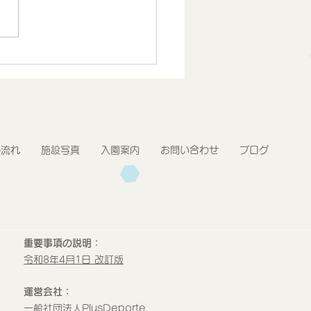
.7月度 とうきょうすく
プログラム報告 2歳児
の流れ
施設写真
入園案内
お問い合わせ
ブログ
重要事項の説明：
令和8年4月1日 改訂版
運営会社：
​一般社団法人PlusDeporte