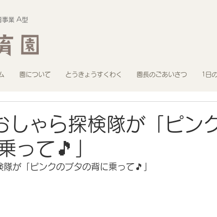
事業 A型
ム
園について
とうきょうすくわく
園長のごあいさつ
1日
おしゃら探検隊が「ピン
乗って🎵」
検隊が「ピンクのブタの背に乗って🎵」