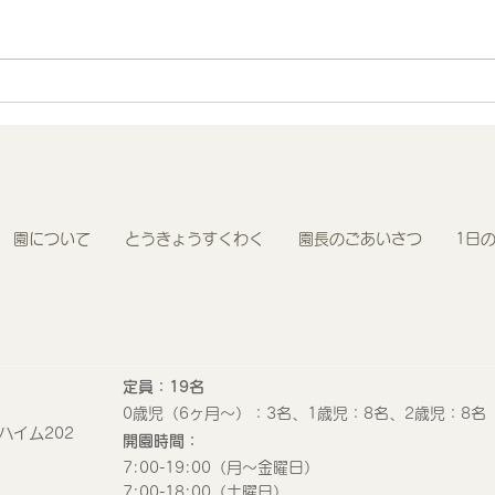
地域連携 町会の盆踊りでヨ
R8
ーヨー釣りを担当しました！
わく
園について
とうきょうすくわく
園長のごあいさつ
1日
定員：19名
0歳児（6ヶ月〜）：3名、1歳児：8名、2歳児：8名
ハイム202
開園時間：
​7:00-19:00（月〜金曜日）
​7:00-18:00（土曜日）