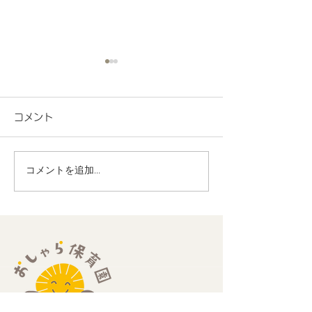
コメント
コメントを追加…
地域連携 町会の盆踊り
R8.7月度 と
でヨーヨー釣りを担当し
くわくプログラ
ました！
歳児