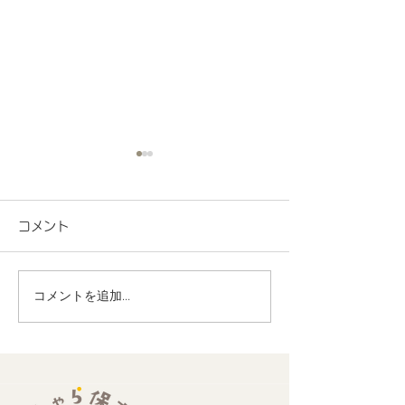
コメント
コメントを追加…
地域連携 町会の盆踊り
R8.7月度 と
でヨーヨー釣りを担当し
くわくプログラ
ました！
歳児