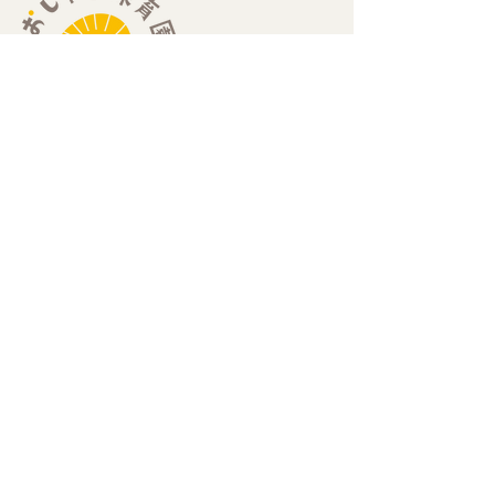
​住所：
​〒189-0013
​東京都東村山市栄町2-25-2 エーデルハイム202
​（栄町2丁目セブンイレブン2階）
​お問い合わせ：
Mail
hello@oxala-hoikuen.com
Tel
042
-313-0523
定員：19名
0歳児（6ヶ月〜）：3名、1歳児：8名、2歳児：8名
開園時間：
​7:00-19:00（月〜金曜日）
​7:00-18:00（土曜日）
休園日：
）
日曜日・祝日・年末年始（12月29日〜1月3日
重要事項の説明：
令和8年4月1日 改訂版