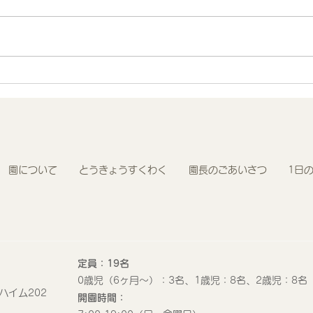
地域連携 町会の盆踊りでヨ
R8
ーヨー釣りを担当しました！
わく
園について
とうきょうすくわく
園長のごあいさつ
1日
定員：19名
0歳児（6ヶ月〜）：3名、1歳児：8名、2歳児：8名
ハイム202
開園時間：