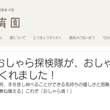
事業 A型
ム
園について
とうきょうすくわく
園長のごあいさつ
1日
おしゃら探検隊が、おし
くれました！
時、手を差し伸べることができる気持ちの優しさと困難
兼ね備える」これぞ「おしゃら魂！」