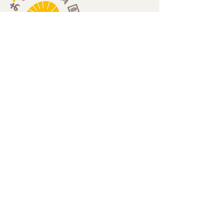
​住所：
​〒189-0013
​東京都東村山市栄町2-25-2 エーデルハイム202
​（栄町2丁目セブンイレブン2階）
​お問い合わせ：
Mail
hello@oxala-hoikuen.com
Tel
042
-313-0523
定員：19名
0歳児（6ヶ月〜）：3名、1歳児：8名、2歳児：8名
開園時間：
​7:00-19:00（月〜金曜日）
​7:00-18:00（土曜日）
休園日：
）
日曜日・祝日・年末年始（12月29日〜1月3日
重要事項の説明：
令和8年4月1日 改訂版