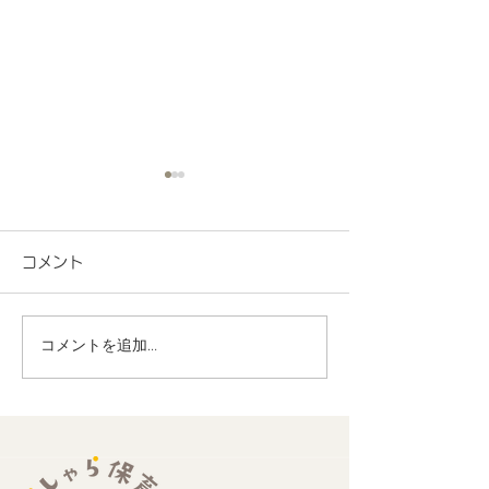
コメント
コメントを追加…
地域連携 町会の盆踊り
R8.7月度 と
でヨーヨー釣りを担当し
くわくプログラ
ました！
歳児