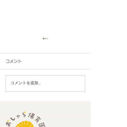
コメント
コメントを追加…
地域連携 町会の盆踊り
R8.7月度 と
でヨーヨー釣りを担当し
くわくプログラ
ました！
歳児