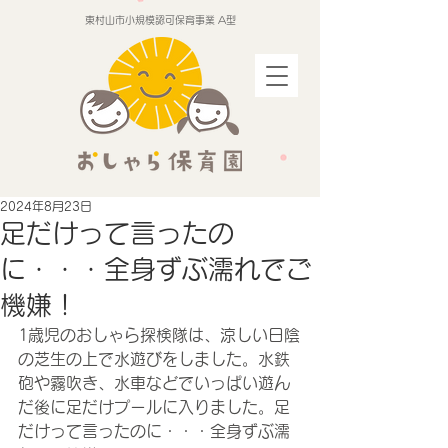
東村山市小規模認可保育事業 A型
2024年8月23日
足だけって言ったの
に・・・全身ずぶ濡れでご
機嫌！
1歳児のおしゃら探検隊は、涼しい日陰
の芝生の上で水遊びをしました。水鉄
砲や霧吹き、水車などでいっぱい遊ん
だ後に足だけプールに入りました。足
だけって言ったのに・・・全身ずぶ濡